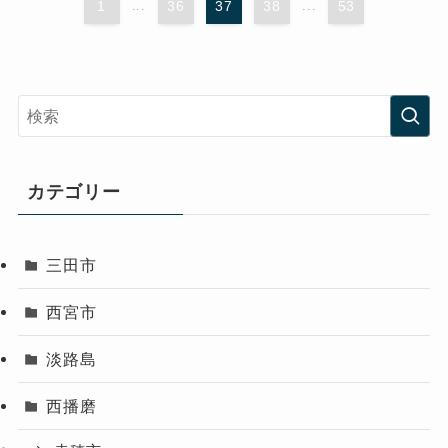
1
...
36
37
38
...
53
カテゴリー
三田市
西宮市
淡路島
西播磨