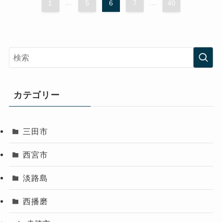
1
...
5
6
7
...
40
カテゴリー
三田市
西宮市
淡路島
西播磨