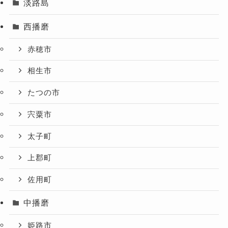
淡路島
西播磨
赤穂市
相生市
たつの市
宍粟市
太子町
上郡町
佐用町
中播磨
姫路市