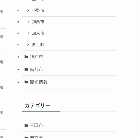
小野市
場
加西市
加東市
場
多可町
神戸市
場
備前市
観光情報
場
カテゴリー
場
三田市
西宮市
場