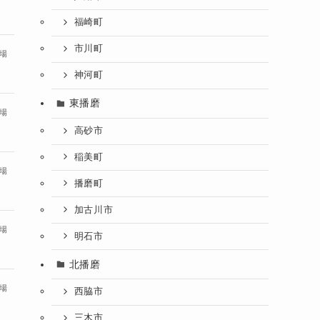
福崎町
市川町
場
神河町
東播磨
場
高砂市
稲美町
場
播磨町
加古川市
場
明石市
北播磨
場
西脇市
三木市