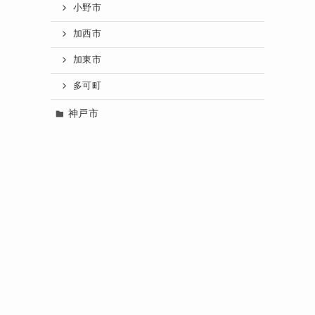
小野市
加西市
加東市
多可町
神戸市
備前市
観光情報
せ