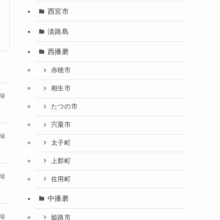
西宮市
淡路島
西播磨
赤穂市
相生市
場
たつの市
宍粟市
場
太子町
上郡町
場
佐用町
中播磨
場
姫路市