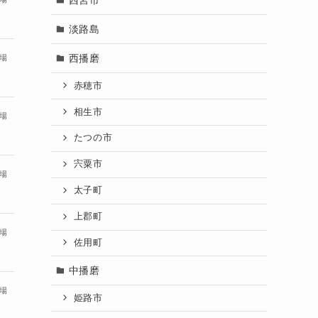
淡路島
西播磨
場
赤穂市
相生市
場
たつの市
宍粟市
場
太子町
上郡町
場
佐用町
中播磨
場
姫路市