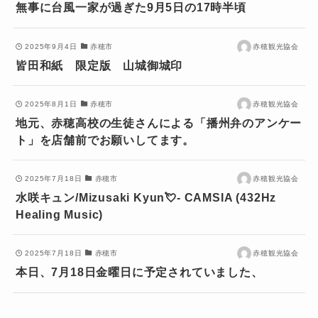
無事に台風一家が過ぎた9月5日の17時半頃
2025年9月4日
赤穂市
赤穂観光協会
皆田和紙 限定版 山城御城印
2025年8月1日
赤穂市
赤穂観光協会
地元、赤穂高校の生徒さんによる「播州弁のアンケー
ト」を店舗前でお願いしてます。
2025年7月18日
赤穂市
赤穂観光協会
水咲キュン/Mizusaki Kyun💘- CAMSIA (432Hz
Healing Music)
2025年7月18日
赤穂市
赤穂観光協会
本日、7月18日金曜日に予定されていました、